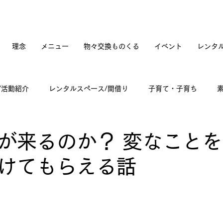
理念
メニュー
物々交換ものくる
イベント
レンタ
/活動紹介
レンタルスペース/間借り
子育て・子育ち
てカフェオープンへの道のり
訪問記
古道具と蚤の市
が来るのか？ 変なこと
けてもらえる話
々雑感