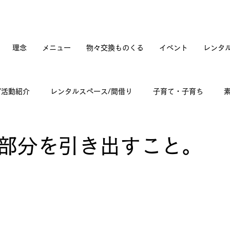
理念
メニュー
物々交換ものくる
イベント
レンタ
/活動紹介
レンタルスペース/間借り
子育て・子育ち
てカフェオープンへの道のり
訪問記
古道具と蚤の市
部分を引き出すこと。
々雑感