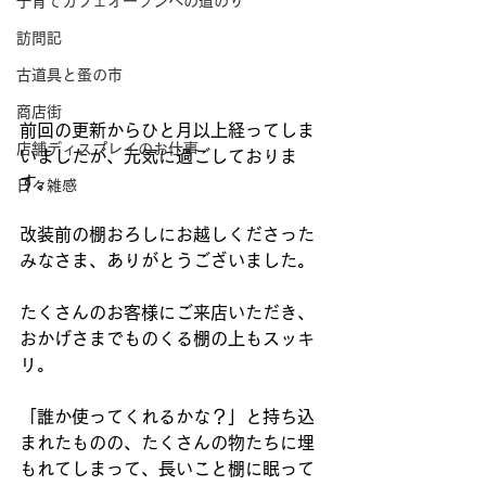
子育てカフェオープンへの道のり
訪問記
古道具と蚤の市
商店街
前回の更新からひと月以上経ってしま
店舗ディスプレイのお仕事
いましたが、元気に過ごしておりま
す。
日々雑感
改装前の棚おろしにお越しくださった
みなさま、ありがとうございました。
たくさんのお客様にご来店いただき、
おかげさまでものくる棚の上もスッキ
リ。
「誰か使ってくれるかな？」と持ち込
まれたものの、たくさんの物たちに埋
もれてしまって、長いこと棚に眠って