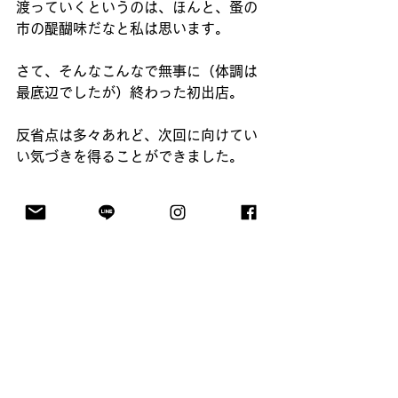
渡っていくというのは、ほんと、蚤の
市の醍醐味だなと私は思います。
さて、そんなこんなで無事に（体調は
最底辺でしたが）終わった初出店。
反省点は多々あれど、次回に向けてい
い気づきを得ることができました。
備忘録として書き留めておきます
と、、、
・値付けは前日までに全て付け終え
る。
（その場で付けようと思うと、どうし
ても根拠に欠ける満足のいかない値付
けになりがち）
・編集を意識する。