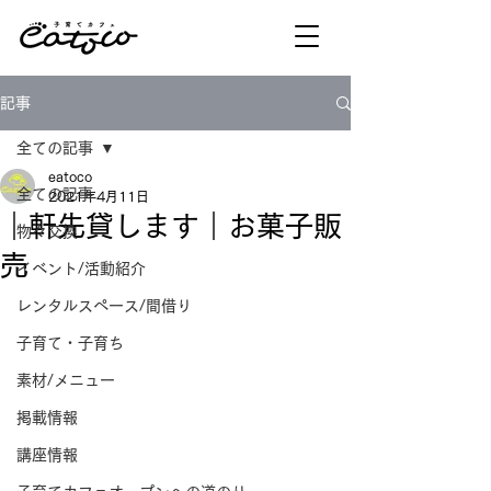
記事
全ての記事
eatoco
全ての記事
2021年4月11日
｜軒先貸します｜お菓子販
物々交換
売
イベント/活動紹介
レンタルスペース/間借り
子育て・子育ち
素材/メニュー
掲載情報
講座情報