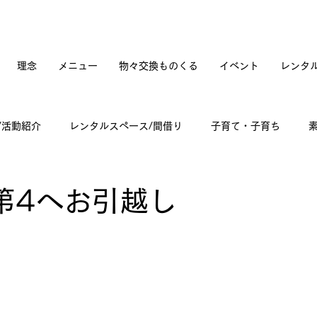
理念
メニュー
物々交換ものくる
イベント
レンタ
/活動紹介
レンタルスペース/間借り
子育て・子育ち
てカフェオープンへの道のり
訪問記
古道具と蚤の市
第4へお引越し
々雑感