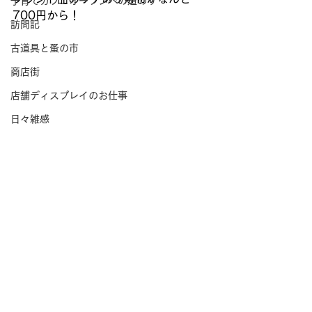
子育てカフェオープンへの道のり
700円から！ 
訪問記
古道具と蚤の市
商店街
店舗ディスプレイのお仕事
日々雑感