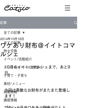
記事
全ての記事
2014年10月16日
全ての記事
ワケあり財布＠イイトコマ
物々交換
ルシェ
イベント/活動紹介
10月のイイトコマルシェまで、あと9
レンタルスペース/間借り
日。
子育て・子育ち
素材/メニュー
今回は素敵なお財布がまたまた登場し
掲載情報
ます！
講座情報
ブランド品のワケあり財布がなんと