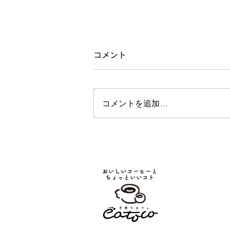
コメント
コメントを追加…
コドモコテンとイイトコ〜小
学生作家・空瑠海の初個展プ
レ展示2024.8.26〜9.6