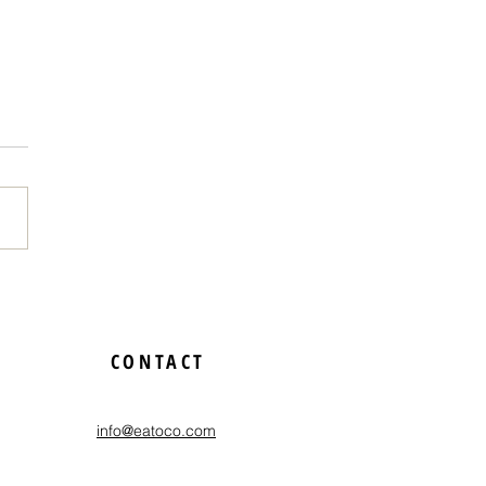
のためだからやれる」と
経験を映画祭でさせても
CONTACT
たお話
info@eatoco.com