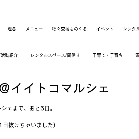
理念
メニュー
物々交換ものくる
イベント
レンタ
/活動紹介
レンタルスペース/間借り
子育て・子育ち
てカフェオープンへの道のり
訪問記
古道具と蚤の市
＠イイトコマルシェ
々雑感
ルシェまで、あと5日。
1日抜けちゃいました） 