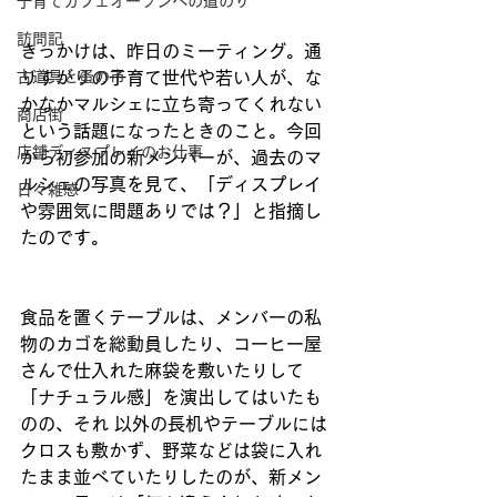
子育てカフェオープンへの道のり
訪問記
きっかけは、昨日のミーティング。通
古道具と蚤の市
りすがりの子育て世代や若い人が、な
かなかマルシェに立ち寄ってくれない
商店街
という話題になったときのこと。今回
店舗ディスプレイのお仕事
から初参加の新メンバーが、過去のマ
ルシェの写真を見て、「ディスプレイ
日々雑感
や雰囲気に問題ありでは？」と指摘し
たのです。
食品を置くテーブルは、メンバーの私
物のカゴを総動員したり、コーヒー屋
さんで仕入れた麻袋を敷いたりして
「ナチュラル感」を演出してはいたも
のの、それ 以外の長机やテーブルには
クロスも敷かず、野菜などは袋に入れ
たまま並べていたりしたのが、新メン