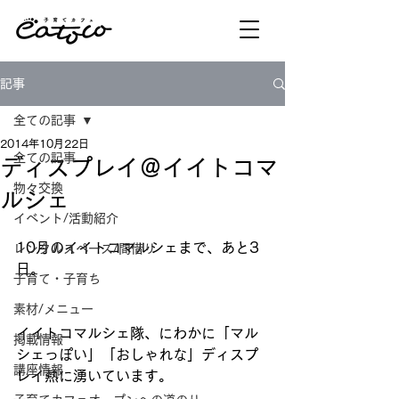
記事
全ての記事
2014年10月22日
全ての記事
ディスプレイ＠イイトコマ
物々交換
ルシェ
イベント/活動紹介
10月のイイトコマルシェまで、あと3
レンタルスペース/間借り
日。
子育て・子育ち
素材/メニュー
イイトコマルシェ隊、にわかに「マル
掲載情報
シェっぽい」「おしゃれな」ディスプ
講座情報
レイ熱に湧いています。