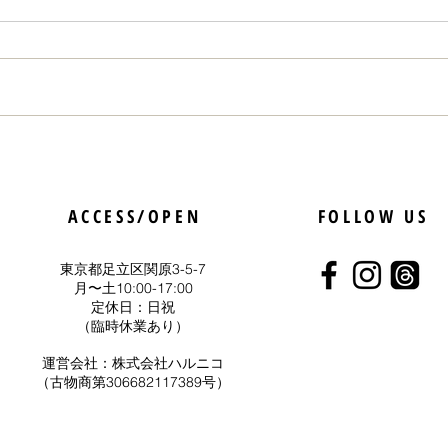
5月25日はコーヒーソフト記
「人
念日
いう
ACCESS/OPEN
FOLLOW US
らっ
東京都足立区関原3-5-7
​月〜土10:00-17:00
定休日：日祝
（臨時休業あり）
運営会社：
株式会社ハルニコ
（古物商第306682117389号）