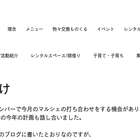
理念
メニュー
物々交換ものくる
イベント
レンタ
/活動紹介
レンタルスペース/間借り
子育て・子育ち
てカフェオープンへの道のり
訪問記
古道具と蚤の市
け
々雑感
ンバーで今月のマルシェの打ち合わせをする機会があり
coの今年の計画も話し合いました。 
のブログに書いたとおりなのですが、 