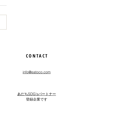
のためだからやれる」と
経験を映画祭でさせても
CONTACT
たお話
info@eatoco.com
あだちSDG'sパートナー
登録企業です