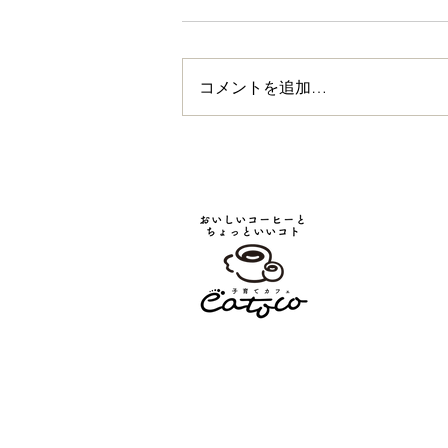
コメントを追加…
コドモコテンとイイトコ〜小
学生作家・空瑠海の初個展プ
レ展示2024.8.26〜9.6