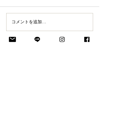
コメントを追加…
5月25日はコーヒーソフ
「人のためだか
ト記念日
る」という経験
でさせてもらっ
ACCESS/OPEN
東京都足立区関原3-5-7
​月〜土10:00-17:00
定休日：日祝