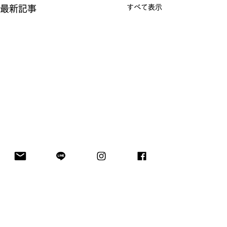
すべて表示
最新記事
物々交換ものくる、10年
前に始まる
コメント