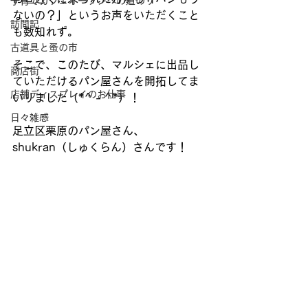
子育てカフェオープンへの道のり
ないの？」というお声をいただくこと
訪問記
も数知れず。 
古道具と蚤の市
そこで、このたび、マルシェに出品し
商店街
ていただけるパン屋さんを開拓してま
店舗ディスプレイのお仕事
いりました（*^ - ^*）！ 
日々雑感
足立区栗原のパン屋さん、
shukran（しゅくらん）さんです！ 