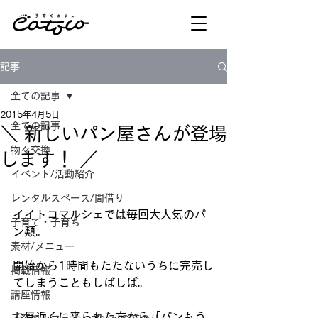
記事
全ての記事
2015年4月5日
全ての記事
＼ 新しいパン屋さんが登場
物々交換
します！ ／
イベント/活動紹介
レンタルスペース/間借り
イイトコマルシェでは毎回大人気のパ
子育て・子育ち
ン類。
素材/メニュー
開始から1時間もたたないうちに完売し
掲載情報
てしまうこともしばしば。
講座情報
お昼近くに来られた方から「パンもう