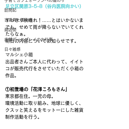
子育てカフェオープンへの道のり
足立区関原3-5-8（谷内医院向かい）
訪問記
古道具と蚤の市
すっきり秋晴れ！……とはいかないま
でも、せめて雨が降らないでいてくれ
商店街
たらなぁ。 
店舗ディスプレイのお仕事
明日の内容についてお知らせです。 
日々雑感
マルシェ小箱
出品者さんご本人に代わって、イイト
コが販売代行をさせていただく小箱の
作品。 
①初登場の「花澤ころもさん」
東京都在住。一児の母。 
環境活動に取り組み、地球に優しく、
クスッと笑えるをモットーにした雑貨
制作活動を行う。 