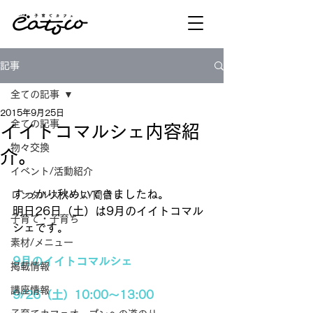
記事
全ての記事
2015年9月25日
全ての記事
イイトコマルシェ内容紹
物々交換
介。
イベント/活動紹介
すっかり秋めいてきましたね。 
レンタルスペース/間借り
明日26日（土）は9月のイイトコマル
子育て・子育ち
シェです。 
素材/メニュー
9月のイイトコマルシェ
掲載情報
講座情報
9/26（土）10:00〜13:00