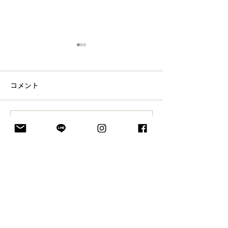
コメント
コメントを追加…
5月25日はコーヒーソフ
「人のためだか
ト記念日
る」という経験
でさせてもらっ