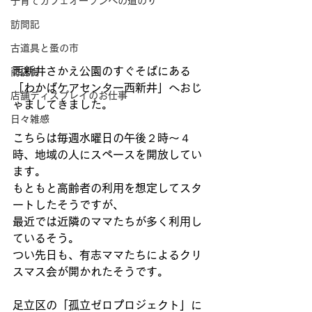
子育てカフェオープンへの道のり
訪問記
古道具と蚤の市
西新井さかえ公園のすぐそばにある
商店街
「わかばケアセンター西新井」へおじ
店舗ディスプレイのお仕事
ゃましてきました。 
日々雑感
こちらは毎週水曜日の午後２時〜４
時、地域の人にスペースを開放してい
ます。 
もともと高齢者の利用を想定してスタ
ートしたそうですが、 
最近では近隣のママたちが多く利用し
ているそう。 
つい先日も、有志ママたちによるクリ
スマス会が開かれたそうです。 
足立区の「孤立ゼロプロジェクト」に