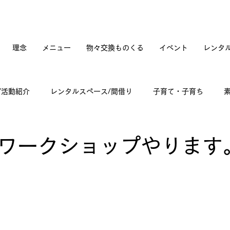
理念
メニュー
物々交換ものくる
イベント
レンタ
/活動紹介
レンタルスペース/間借り
子育て・子育ち
てカフェオープンへの道のり
訪問記
古道具と蚤の市
ワークショップやります
々雑感