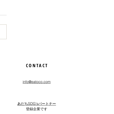
のためだからやれる」と
経験を映画祭でさせても
CONTACT
たお話
info@eatoco.com
あだちSDG'sパートナー
登録企業です