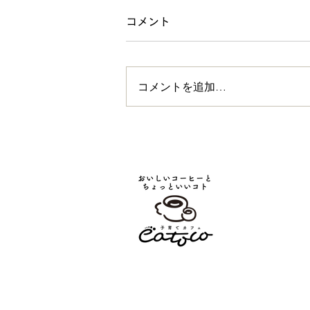
コメント
コメントを追加…
コドモコテンとイイトコ〜小
学生作家・空瑠海の初個展プ
レ展示2024.8.26〜9.6