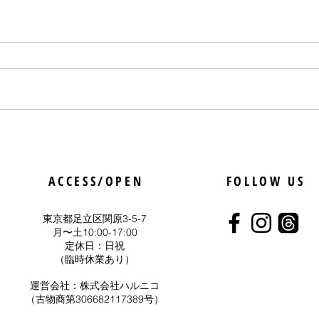
5月25日はコーヒーソフト記
「人
念日
いう
ACCESS/OPEN
FOLLOW US
らっ
東京都足立区関原3-5-7
​月〜土10:00-17:00
定休日：日祝
（臨時休業あり）
運営会社：
株式会社ハルニコ
（古物商第306682117389号）