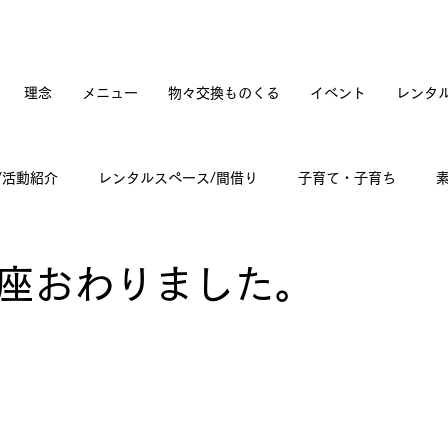
理念
メニュー
物々交換ものくる
イベント
レンタ
/活動紹介
レンタルスペース/間借り
子育て・子育ち
てカフェオープンへの道のり
訪問記
古道具と蚤の市
座おわりました。
々雑感