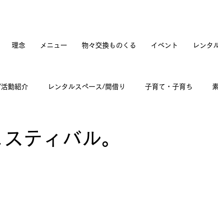
理念
メニュー
物々交換ものくる
イベント
レンタ
/活動紹介
レンタルスペース/間借り
子育て・子育ち
てカフェオープンへの道のり
訪問記
古道具と蚤の市
ェスティバル。
々雑感