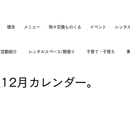
理念
メニュー
物々交換ものくる
イベント
レンタ
/活動紹介
レンタルスペース/間借り
子育て・子育ち
てカフェオープンへの道のり
訪問記
古道具と蚤の市
&12月カレンダー。
々雑感