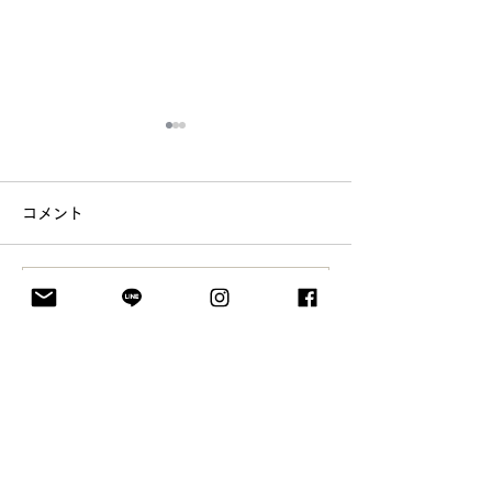
コメント
映画撮影中。
コメントを追加…
「人のためだからやれ
る」という経験を映画祭
でさせてもらったお話