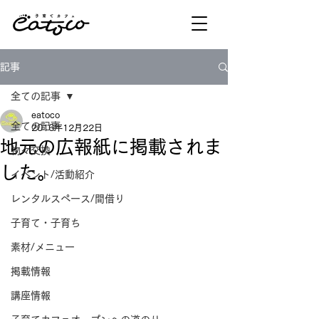
記事
全ての記事
eatoco
全ての記事
2016年12月22日
地元の広報紙に掲載されま
物々交換
した。
イベント/活動紹介
レンタルスペース/間借り
子育て・子育ち
素材/メニュー
掲載情報
講座情報