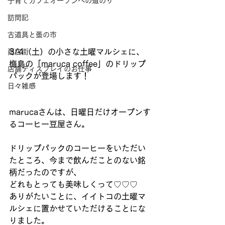
子育てカフェオープンへの道のり
訪問記
古道具と蚤の市
3/4（土）の小さな土曜マルシェに、
商店街
梅島の「maruca coffee」のドリップ
店舗ディスプレイのお仕事
パックが登場します！
日々雑感
marucaさんは、日曜日だけオープンす
るコーヒー豆屋さん。
ドリップパックのコーヒーをいただい
たところ、今まで飲んだことのない銘
柄だったのですが、
どれもとっても美味しくって♡♡♡
ありがたいことに、イイトコの土曜マ
ルシェに置かせていただけることにな
りました。