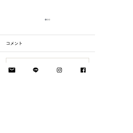
コメント
コメントを追加…
5月25日はコーヒーソフ
「人のためだか
ト記念日
る」という経験
でさせてもらっ