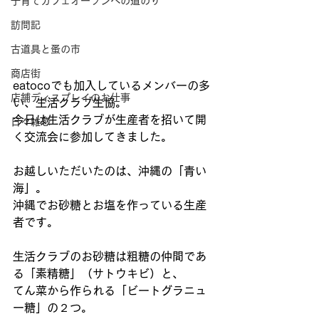
子育てカフェオープンへの道のり
訪問記
古道具と蚤の市
商店街
eatocoでも加入しているメンバーの多
店舗ディスプレイのお仕事
い、生活クラブ生協。
今日は生活クラブが生産者を招いて開
日々雑感
く交流会に参加してきました。
お越しいただいたのは、沖縄の「青い
海」。
沖縄でお砂糖とお塩を作っている生産
者です。
生活クラブのお砂糖は粗糖の仲間であ
る「素精糖」（サトウキビ）と、
てん菜から作られる「ビートグラニュ
ー糖」の２つ。