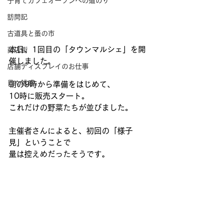
子育てカフェオープンへの道のり
訪問記
古道具と蚤の市
本日、1回目の「タウンマルシェ」を開
商店街
催しました。
店舗ディスプレイのお仕事
日々雑感
朝の9時から準備をはじめて、
10時に販売スタート。
これだけの野菜たちが並びました。
主催者さんによると、初回の「様子
見」ということで
量は控えめだったそうです。