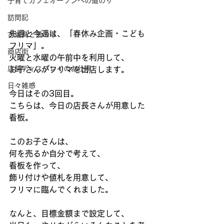
子育てカフェオープンへの道のり
訪問記
先週と今週は、「春休み企画・こども
古道具と蚤の市
フリマ」。
商店街
火曜と水曜の午前中を利用して、
店舗ディスプレイのお仕事
お子さんがフリマを出店します。
日々雑感
今日はその3回目。
こちらは、今日の店長さんが用意した
看板。
このお子さんは、
何を売るか自分で考えて、
看板を作って、
飾り付けや値札を用意して、
フリマに臨んでくれました。
なんと、目標金額まで設定して、