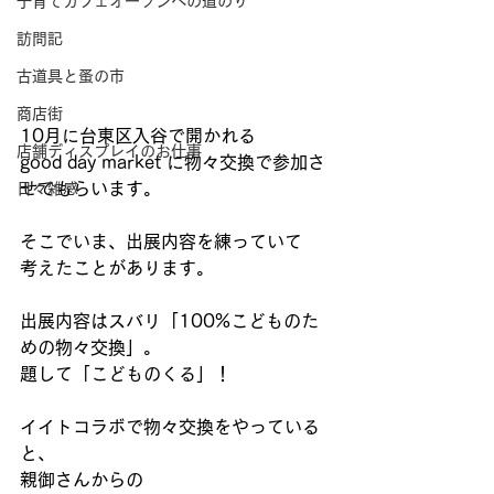
子育てカフェオープンへの道のり
訪問記
古道具と蚤の市
商店街
10月に台東区入谷で開かれる
店舗ディスプレイのお仕事
good day market に物々交換で参加さ
せてもらいます。
日々雑感
そこでいま、出展内容を練っていて
考えたことがあります。
出展内容はスバリ「100%こどものた
めの物々交換」。
題して「こどものくる」！
イイトコラボで物々交換をやっている
と、
親御さんからの