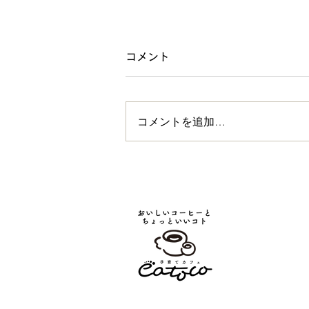
コメント
コメントを追加…
コドモコテンとイイトコ〜小
学生作家・空瑠海の初個展プ
レ展示2024.8.26〜9.6