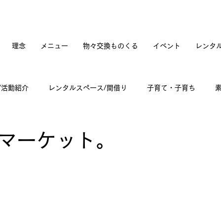
理念
メニュー
物々交換ものくる
イベント
レンタ
/活動紹介
レンタルスペース/間借り
子育て・子育ち
てカフェオープンへの道のり
訪問記
古道具と蚤の市
マーケット。
々雑感