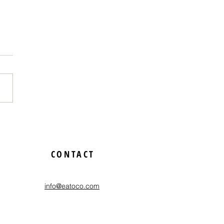
のためだからやれる」と
経験を映画祭でさせても
CONTACT
たお話
info@eatoco.com