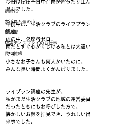
子育てカフェオープンへの道のり
今日はほぼ一日中、雨が降ったり止ん
だりでした。
訪問記
古道具と蚤の市
午前中は、生活クラブのライフプラン
講座。
商店街
雨の中、欠席者ゼロ。
店舗ディスプレイのお仕事
雨だとすぐ心がくじける私とは大違い
日々雑感
です。
小さなお子さんも何人かいたのに、
みんな長い時間よくがんばりました。
ライプラン講座の先生が、
私がまだ生活クラブの地域の運営委員
だったときにもお呼びした方で、
懐かしいお顔を拝見でき、うれしい出
来事でした。