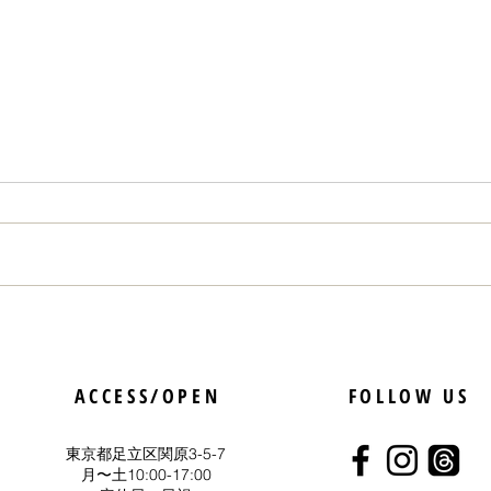
「人のためだからやれる」と
イラ
いう経験を映画祭でさせても
た。
ACCESS/OPEN
FOLLOW US
らったお話
東京都足立区関原3-5-7
​月〜土10:00-17:00