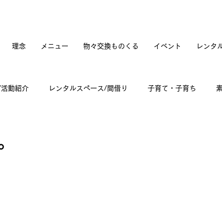
理念
メニュー
物々交換ものくる
イベント
レンタ
/活動紹介
レンタルスペース/間借り
子育て・子育ち
てカフェオープンへの道のり
訪問記
古道具と蚤の市
。
々雑感