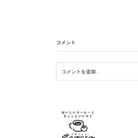
コメント
コメントを追加…
コドモコテンとイイトコ〜小
学生作家・空瑠海の初個展プ
レ展示2024.8.26〜9.6