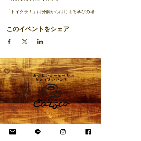
「トイクラ！」は分解からはじまる学びの場
です。
このイベントをシェア
-----------------
・日時：2019年4月20日（土）14:00〜
16:00
・参加費：1家族 500円
・持ち物：特になし。分解するモノ、工具類
はイイトコが用意します。「マイ工具」を持
参したい人は持ってきてね。
・お申込み：当日参加OKですが、人数把握
のため「参加申し込み」をしていただくと助
かります。
ACCESS/OPEN
東京都足立区関原3-5-7