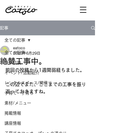
記事
全ての記事
eatoco
全ての記事
2020年6月29日
絶賛工事中。
物々交換
前回の投稿から1週間弱経ちました。
イベント/活動紹介
レンタルスペース/間借り
この辺でまた、ここまでの工事を振り
返っておきますね。
子育て・子育ち
素材/メニュー
掲載情報
講座情報