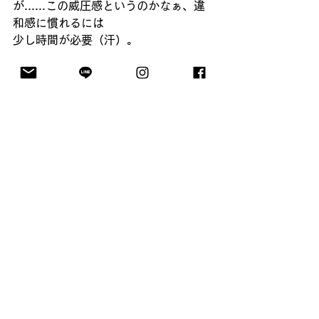
が......この威圧感というのかなぁ、違
和感に慣れるには
少し時間が必要（汗）。
まあ、お子さんの手が届かなくて安
全、という意味では、高いカウンター
にもメリットはあると言えばあるんで
すがねぇ......。
この
広い面の「圧迫感」をどう解消す
るか
、が当面の私の課題になりそうで
す。