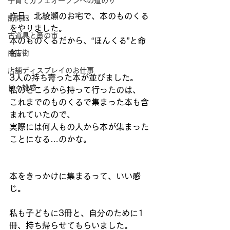
子育てカフェオープンへの道のり
昨日、北綾瀬のお宅で、本のものくる
訪問記
をやりました。 
古道具と蚤の市
本のものくるだから、“ほんくる”と命
名。 
商店街
店舗ディスプレイのお仕事
3人の持ち寄った本が並びました。 
日々雑感
私のところから持って行ったのは、 
これまでのものくるで集まった本も含
まれていたので、 
実際には何人もの人から本が集まった
ことになる…のかな。 
本をきっかけに集まるって、いい感
じ。
私も子どもに3冊と、自分のために1
冊、持ち帰らせてもらいました。