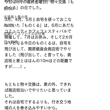
子育てカフェオープンへの道のり
今日は8月の最終金曜日。物々交換「も
のくる」の日でした。
訪問記
古道具と蚤の市
3月、4月、5月と自宅を使っておこな
っていた「ものくる」は、6月にあだち
商店街
コミュニティカフェフェスティバルで
店舗ディスプレイのお仕事
開催して、7月はお休み、そして2カ月
日々雑感
ぶりとなる今日のものくるは、自宅を
飛び出して、関原銀座会商店街でやり
ました（飛び出して、と言っても、商
店街と家とはほんの10mほどの距離で
すが……）。 
もともと物々交換は、家の外、できれ
ば商店街沿いでやりたいと思っていま
した。 
それは自宅でするよりも、行き交う地
域の人を巻き込みやすいから。 