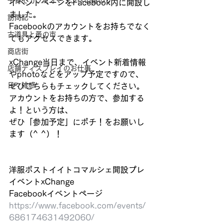
子育てカフェオープンへの道のり
イベントページをFacebook内に開設し
ました。 
訪問記
Facebookのアカウントをお持ちでなく
古道具と蚤の市
てもアクセスできます。 
商店街
xChange当日まで、イベント新着情報
店舗ディスプレイのお仕事
やphotoなどをアップ予定ですので、 
日々雑感
ぜひこちらもチェックしてください。 
アカウントをお持ちの方で、参加する
よ！という方は、 
ぜひ「参加予定」にポチ！をお願いし
ます（^ ^）！ 
洋服ポストイイトコマルシェ開設プレ
イベントxChange 
Facebookイベントページ 
https://www.facebook.com/events/
686174631492060/