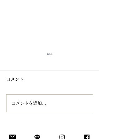
物々交換ものくる、10年
前に始まる
コメント
物々交換ものくるが始まった
のは今から10年前、2014年
のこと。とある出来事がきっ
コメントを追加…
5月25日はコー
かけでした。
ト記念日