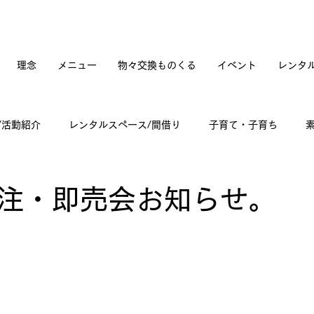
理念
メニュー
物々交換ものくる
イベント
レンタ
/活動紹介
レンタルスペース/間借り
子育て・子育ち
てカフェオープンへの道のり
訪問記
古道具と蚤の市
注・即売会お知らせ。
々雑感