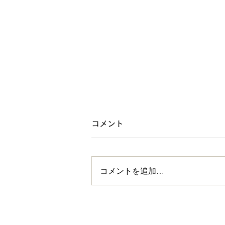
コメント
コメントを追加…
コドモコテンとイイトコ〜小
学生作家・空瑠海の初個展プ