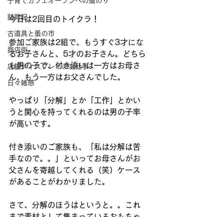
子育てカフェオープンへの道のり
訪問記
今日は2回目のトイクラ！
古道具と蚤の市
参加ご家族は2組で、もうすぐ3才にな
商店街
るお子さんと、5才のお子さん。どちら
も男の子で、付き添いは一方はお母さ
店舗ディスプレイのお仕事
ん、もう一方はお父さんでした。
日々雑感
やっぱり「分解」とか「工作」とかい
うと関心を持ってくれるのは男の子率
が高いです。
付き添いのご家族も、「私は分解は苦
手なので。。」といってお母さんがお
父さんを寄越してくれる（笑）ケース
があることがわかりました。
さて、分解のほうはというと。。これ
まで素材として集まっているおもちゃ