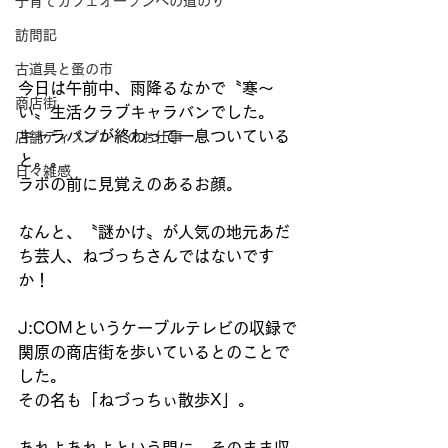
子育てカフェオープンへの道のり
訪問記
古道具と蚤の市
今日は午前中、雨降るなかで〝寒〜
商店街
い〟生活クラブキャラバンでした。
キャラバンが終わって一息ついている
店舗ディスプレイのお仕事
と。。
日々雑感
ラボの前に見覚えのあるお顔。
なんと、〝謎かけ〟が人気の地元あだ
ち芸人、ねづっちさんではないです
か！
J:COMというケーブルテレビの収録で
関原の商店街を歩いているとのことで
した。
その名も「ねづっちぃ散歩X」。