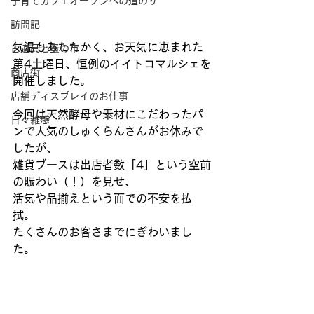
子育てカフェオープンへの道のり
訪問記
気温もあたたかく、お天気に恵まれた
古道具と蚤の市
第4土曜日、恒例のイイトコマルシェを
商店街
開催しました。 
店舗ディスプレイのお仕事
今回は天然酵母や素材にこだわったパ
日々雑感
ンで人気のしゅくらんさんがお休みで
したが、 
雑貨ブースは出店者数「4」という空前
の賑わい（！）を見せ、 
活気や品揃えという面での不安を払
拭。 
たくさんのお客さまでにぎわいまし
た。 