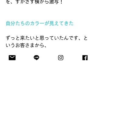
を、すかさず横から激写！ 
自分たちのカラーが見えてきた
ずっと来たいと思っていたんです、と
いうお客さまから、 
「そこにいる人たちがみんなほんわか
して、 
　自分もいるだけでほんわかした気分
になってのんびりしてしまいました」 
という趣旨のコメントを頂戴しまし
た。 
なんだかこの感想、この方が初めてで
はない記憶が……。 
そうでした！ 