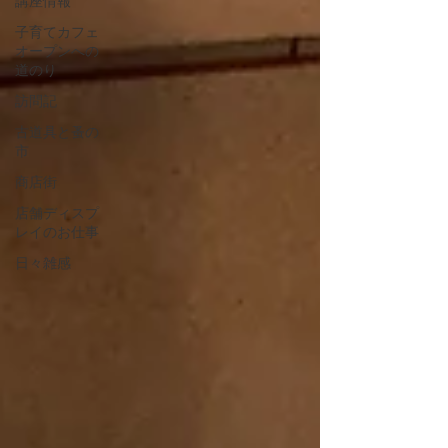
講座情報
子育てカフェ
オープンへの
道のり
訪問記
古道具と蚤の
市
商店街
店舗ディスプ
レイのお仕事
日々雑感