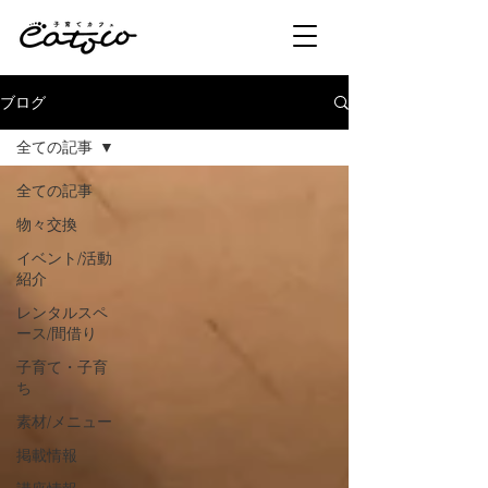
ブログ
全ての記事
全ての記事
物々交換
イベント/活動
紹介
レンタルスペ
ース/間借り
子育て・子育
ち
素材/メニュー
掲載情報